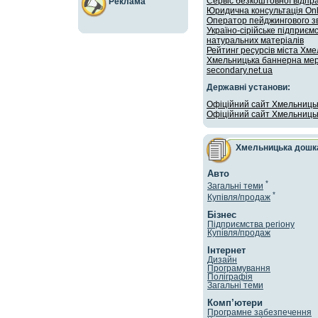
Сервіс безкоштовної відпр
Реклама
Юридична консультація Onl
Оператор пейджингового зв
Україно-сірійське підприєм
натуральних матеріалів
Рейтинг ресурсів міста Хм
Хмельницька баннерна ме
secondary.net.ua
Державні установи:
Oфіційний сайт Хмельницько
Офіційний сайт Хмельницьк
Хмельницька дошк
Авто
*
Загальні теми
*
Купівля/продaж
Бізнес
Підприємства регіону
Купівля/продаж
Інтернет
Дизайн
Програмування
Поліграфія
Загальні теми
Комп’ютери
Програмне забезпечення