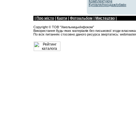
Комплектуючі
Купівля/продаж/обмін
|
Про мiсто
|
Карти
|
Фотоальбом
|
Мистецтво
|
Copyright ©
ТОВ “ХмельницькIнфоком”
Використання будь-яких матеріалів без письмової згоди власника 
По всіх питанняx стосовно даного ресурса звертатись:
webmaste