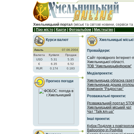
Хмельницький портал
(міські та світові новини, сервіси та
|
Про мiсто
|
Карти
|
Фотоальбом
|
Мистецтво
|
Курси валют
Хмельницькі міські
Аваль
07.06.2004
Провайдери:
Валюта
Купiвля
Продаж
Cайт провідного Інтернет-
USD
5.31
5.35
Хмельницької області.
€
6.35
6.52
ТОВ “ХмельницькІнфоком”
RUR
0.174
0.183
Медіапроекти:
Хмельницька обласна газет
Прогноз погоди
Хмельницька дошка оголо
Компанія “Радіостар”
Pозважальні проекти:
Розважальний портал STOP
Хмельницький міський чат
Чат “Talk.km.ua”
Iнші проекти:
Кубок Поділля з повітропл
Ballooning in Podyllia